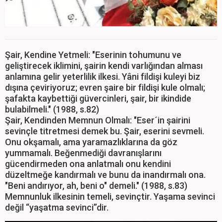
Şair, Kendine Yetmeli: "Eserinin tohumunu ve
geliştirecek iklimini, şairin kendi varlığından alması
anlamına gelir yeterlilik ilkesi. Yâni fildişi kuleyi biz
dışına çeviriyoruz; evren şaire bir fildişi kule olmalı;
şafakta kaybettiği güvercinleri, şair, bir ikindide
bulabilmeli." (1988, s.82)
Şair, Kendinden Memnun Olmalı: "Eser´in şairini
sevinçle titretmesi demek bu. Şair, eserini sevmeli.
Onu okşamalı, ama yaramazlıklarına da göz
yummamalı. Beğenmediği davranışlarını
gücendirmeden ona anlatmalı onu kendini
düzeltmeğe kandırmalı ve bunu da inandırmalı ona.
"Beni andırıyor, ah, beni o" demeli." (1988, s.83)
Memnunluk ilkesinin temeli, sevinçtir. Yaşama sevinci
değil “yaşatma sevinci”dir.