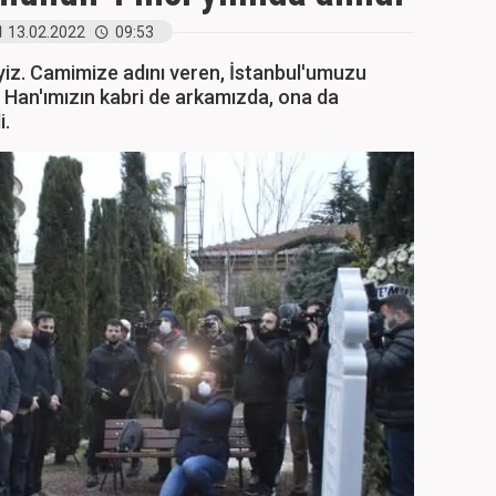
13.02.2022
09:53
yiz. Camimize adını veren, İstanbul'umuzu
Han'ımızın kabri de arkamızda, ona da
i.