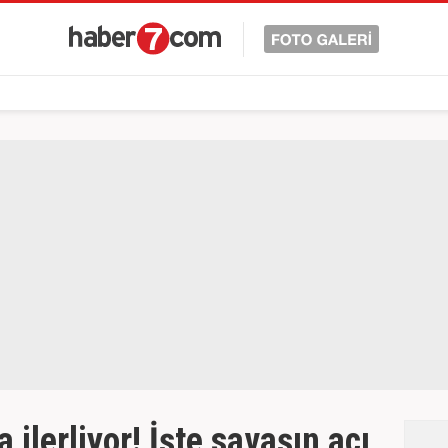
 ilerliyor! İşte savaşın acı