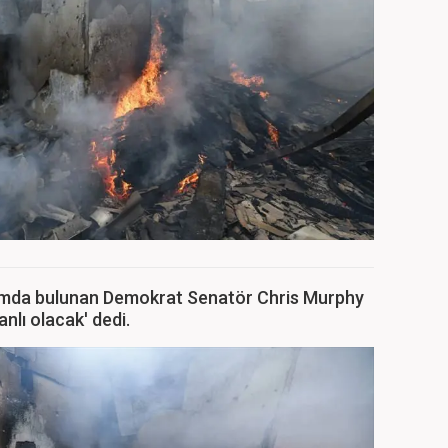
şımda bulunan Demokrat Senatör Chris Murphy
nlı olacak' dedi.