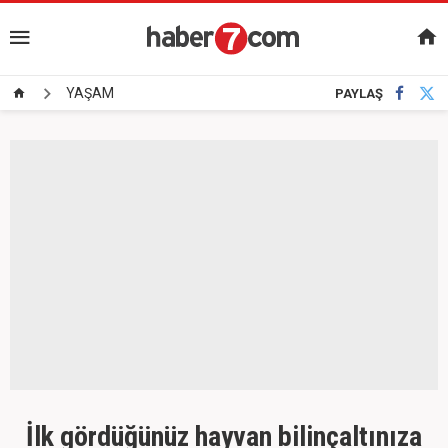
YAŞAM
PAYLAŞ
İlk gördüğünüz hayvan bilinçaltınıza