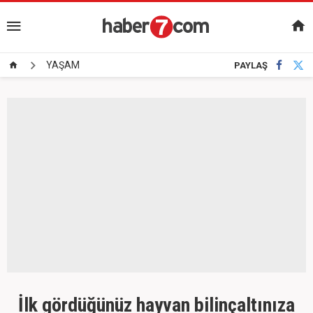
YAŞAM
PAYLAŞ
İlk gördüğünüz hayvan bilinçaltınıza