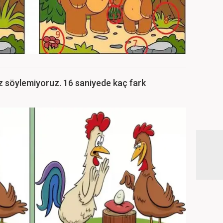
z söylemiyoruz. 16 saniyede kaç fark