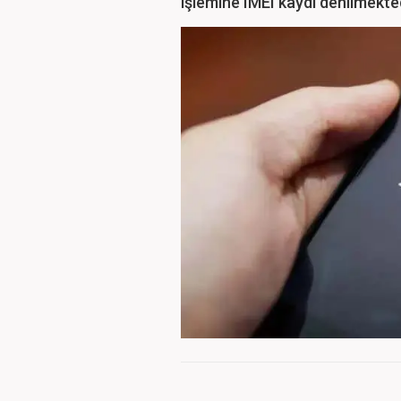
işlemine IMEI kaydı denilmekte