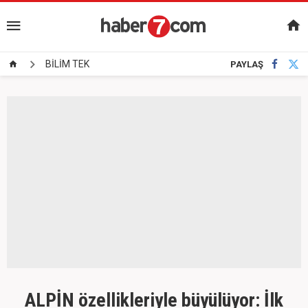
BİLİM TEK
PAYLAŞ
ALPİN özellikleriyle büyülüyor: İlk