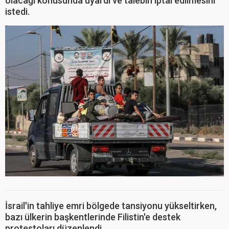
olacağı konusunda uyardı ve talebin iptal edilmesini
istedi.
İsrail'in tahliye emri bölgede tansiyonu yükseltirken,
bazı ülkerin başkentlerinde Filistin'e destek
protestoları düzenlendi.