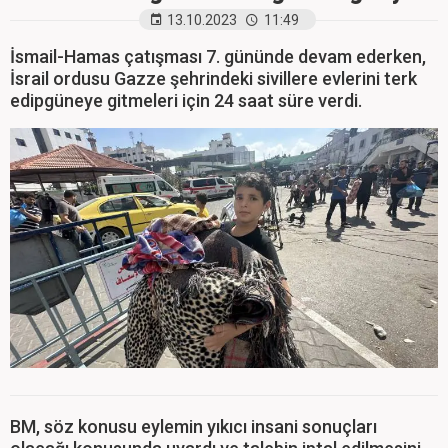
13.10.2023
11:49
İsmail-Hamas çatışması 7. gününde devam ederken,
İsrail ordusu Gazze şehrindeki sivillere evlerini terk
edipgüneye gitmeleri için 24 saat süre verdi.
BM, söz konusu eylemin yıkıcı insani sonuçları