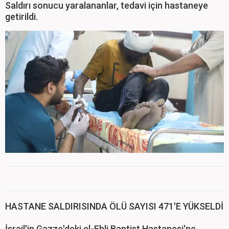
Saldırı sonucu yaralananlar, tedavi için hastaneye
getirildi.
HASTANE SALDIRISINDA ÖLÜ SAYISI 471'E YÜKSELDİ
İsrail'in Gazze'deki el-Ehli Baptist Hastanesi'ne