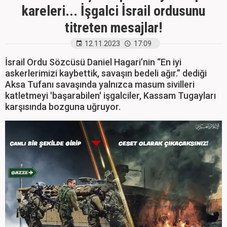
kareleri... İşgalci İsrail ordusunu
titreten mesajlar!
12.11.2023
17:09
İsrail Ordu Sözcüsü Daniel Hagari’nin “En iyi
askerlerimizi kaybettik, savaşın bedeli ağır.” dediği
Aksa Tufanı savaşında yalnızca masum sivilleri
katletmeyi 'başarabilen' işgalciler, Kassam Tugayları
karşısında bozguna uğruyor.