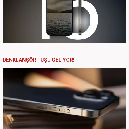
DENKLANŞÖR TUŞU GELİYOR!