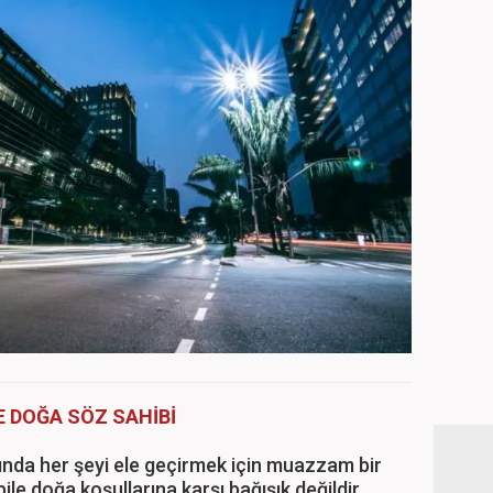
E DOĞA SÖZ SAHİBİ
ında her şeyi ele geçirmek için muazzam bir
bile doğa koşullarına karşı bağışık değildir.