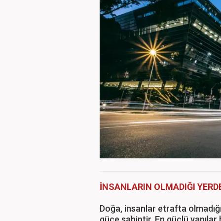
İNSANLARIN OLMADIĞI YERD
Doğa, insanlar etrafta olmadığ
güce sahiptir. En güçlü yapılar 