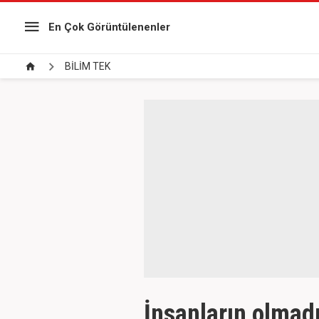
En Çok Görüntülenenler
BİLİM TEK
İnsanların olmadı