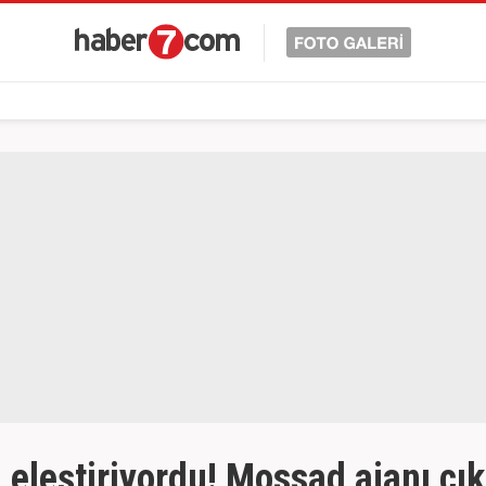
i eleştiriyordu! Mossad ajanı çık