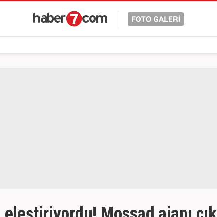
i eleştiriyordu! Mossad ajanı çık