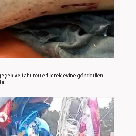
geçen ve taburcu edilerek evine gönderilen
da.