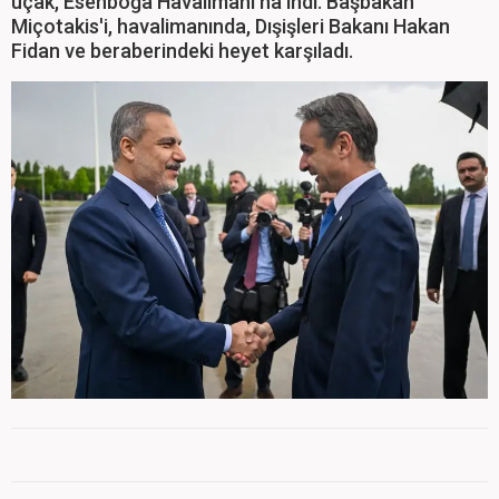
uçak, Esenboğa Havalimanı'na indi. Başbakan
Miçotakis'i, havalimanında, Dışişleri Bakanı Hakan
Fidan ve beraberindeki heyet karşıladı.