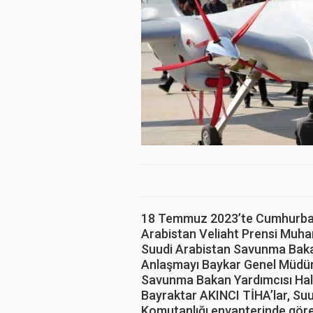
18 Temmuz 2023’te Cumhurbaş
Arabistan Veliaht Prensi Muh
Suudi Arabistan Savunma Bakanl
Anlaşmayı Baykar Genel Müdür
Savunma Bakan Yardımcısı Hali
Bayraktar AKINCI TİHA’lar, Suu
Komutanlığı envanterinde göre