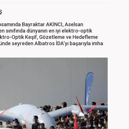
Ş
kapsamında Bayraktar AKINCI, Aselsan
len sınıfında dünyanın en iyi elektro-optik
ektro-Optik Keşif, Gözetleme ve Hedefleme
tünde seyreden Albatros İDA’yı başarıyla imha