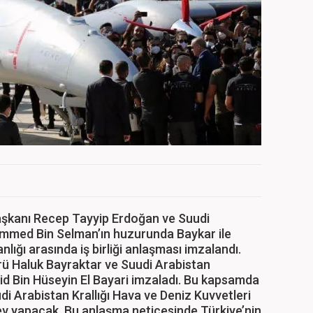
kanı Recep Tayyip Erdoğan ve Suudi
ammed Bin Selman’ın huzurunda Baykar ile
ığı arasında iş birliği anlaşması imzalandı.
ü Haluk Bayraktar ve Suudi Arabistan
d Bin Hüseyin El Bayari imzaladı. Bu kapsamda
di Arabistan Krallığı Hava ve Deniz Kuvvetleri
v yapacak. Bu anlaşma neticesinde Türkiye’nin