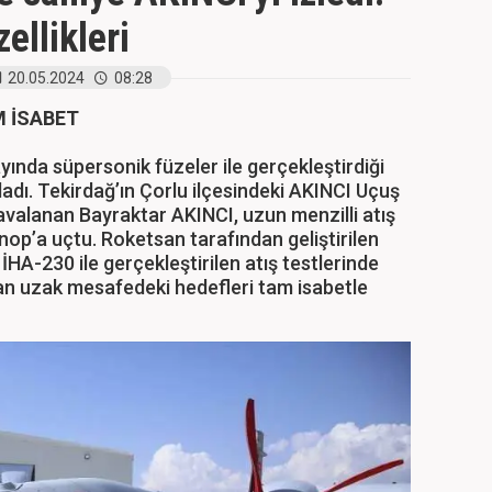
ellikleri
20.05.2024
08:28
M İSABET
ında süpersonik füzeler ile gerçekleştirdiği
ladı. Tekirdağ’ın Çorlu ilçesindeki AKINCI Uçuş
valanan Bayraktar AKINCI, uzun menzilli atış
inop’a uçtu. Roketsan tarafından geliştirilen
HA-230 ile gerçekleştirilen atış testlerinde
n uzak mesafedeki hedefleri tam isabetle