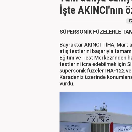
İşte AKINCI'nın öz
SÜPERSONİK FÜZELERLE TA
Bayraktar AKINCI TİHA, Mart ay
atış testlerini başarıyla tamam
Eğitim ve Test Merkezi’nden ha
testlerini icra edebilmek için S
süpersonik füzeler İHA-122 ve İ
Karadeniz üzerinde konumlana
vurdu.