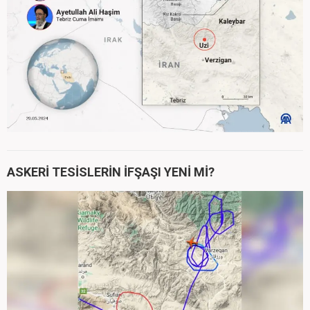
ASKERİ TESİSLERİN İFŞAŞI YENİ Mİ?