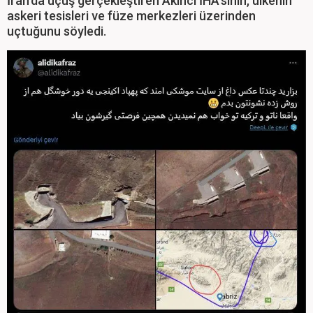
İran'da uçuş gerçekleştiren Akıncı İHA'sının, ülkenin
askeri tesisleri ve füze merkezleri üzerinden
uçtuğunu söyledi.