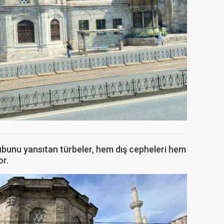
ubunu yansıtan türbeler, hem dış cepheleri hem
or.