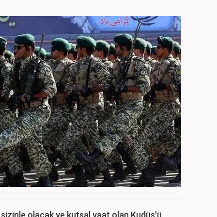
 sizinle olacak ve kutsal vaat olan Kudüs'ü