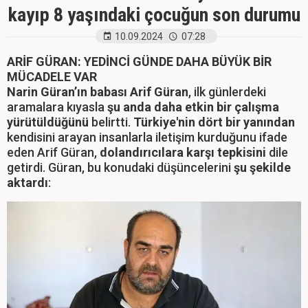
kayıp 8 yaşındaki çocuğun son durumu
10.09.2024
07:28
ARİF GÜRAN: YEDİNCİ GÜNDE DAHA BÜYÜK BİR
MÜCADELE VAR
Narin Güran’ın babası Arif Güran
, ilk günlerdeki
aramalara kıyasla
şu anda daha etkin bir çalışma
yürütüldüğünü
belirtti.
Türkiye'nin dört bir yanından
kendisini arayan insanlarla iletişim kurduğunu ifade
eden Arif Güran,
dolandırıcılara karşı tepkisini
dile
getirdi. Güran, bu konudaki düşüncelerini
şu şekilde
aktardı
: