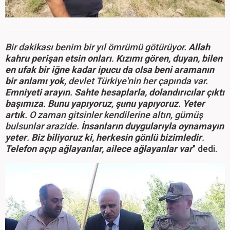
Bir dakikası benim bir yıl ömrümü götürüyor.
Allah
kahru perişan etsin onları
.
Kızımı gören, duyan, bilen
en ufak bir iğne kadar ipucu da olsa beni aramanın
bir anlamı yok
, devlet Türkiye'nin her çapında var.
Emniyeti arayın
.
Sahte hesaplarla, dolandırıcılar çıktı
başımıza
.
Bunu yapıyoruz, şunu yapıyoruz
.
Yeter
artık
. O zaman gitsinler kendilerine altın, gümüş
bulsunlar arazide.
İnsanların duygularıyla oynamayın
yeter
.
Biz biliyoruz ki, herkesin gönlü bizimledir
.
Telefon açıp ağlayanlar, ailece ağlayanlar var
" dedi.