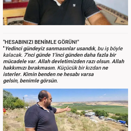
"HESABINIZI BENİMLE GÖRÜN!"
"
Yedinci gündeyiz sanmasınlar usandık
, bu iş böyle
kalacak.
7'nci günde 1'inci günden daha fazla bir
mücadele var
.
Allah devletimizden razı olsun
.
Allah
hakkımızı bırakmasın
. Küçücük bir kızdan
ne
isterler
.
Kimin benden ne hesabı varsa
gelsin
,
benimle görsün
.