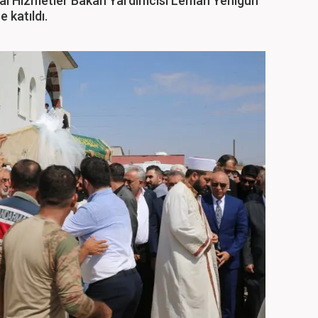
syal Hizmetler Bakan Yardımcısı Leman Yenigün
e katıldı.