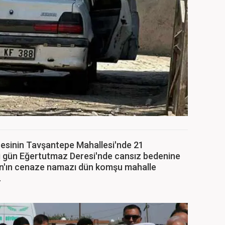
çesinin Tavşantepe Mahallesi'nde 21
i gün Eğertutmaz Deresi'nde cansız bedenine
ran'ın cenaze namazı dün komşu mahalle
.