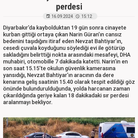
perdesi
16.09.2024
15:12
Diyarbakır’da kaybolduktan 19 gün sonra cinayete
kurban gittiği ortaya çıkan Narin Güran’ın cansız
bedenini taşıdığını itiraf eden Nevzat Bahtiyar’ın,
cesedi çuvala koyduğunu söylediği evi ile götürüp
sakladığını belirttiği nokta arasındaki mesafeyi, DHA
muhabiri, otomobille 7 dakikada katetti. Narin’in en
son saat 15.15’te okulun güvenlik kamerasına
yansıdığı, Nevzat Bahtiyar’ın aracının da dere
kenarına geliş saatinin 15.40 olarak tespit edildiği göz
önünde bulundurulduğunda, yolda harcanan zaman
çıkarıldığında geriye kalan 18 dakikadaki sır perdesi
aralanmayı bekliyor.