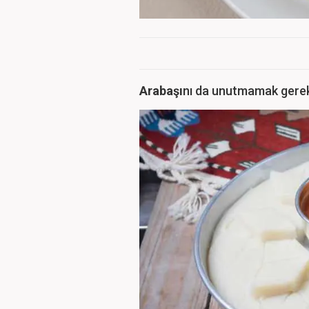
Arabaşı
nı da unutmamak gere