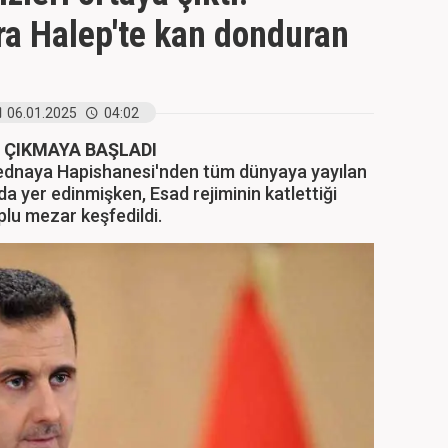
a Halep'te kan donduran
06.01.2025
04:02
 ÇIKMAYA BAŞLADI
Sednaya Hapishanesi'nden tüm dünyaya yayılan
da yer edinmişken, Esad rejiminin katlettiği
oplu mezar keşfedildi.