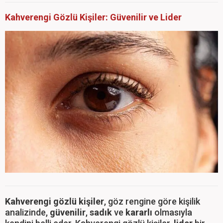
Kahverengi Gözlü Kişiler: Güvenilir ve Lider
Kahverengi gözlü kişiler
, göz rengine göre kişilik
analizinde,
güvenilir
,
sadık
ve
kararlı
olmasıyla