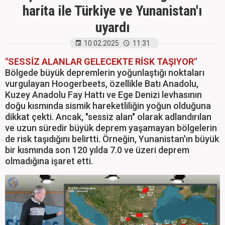
harita ile Türkiye ve Yunanistan'ı
uyardı
10.02.2025
11:31
"SESSİZ ALANLAR GELECEKTE RİSK TAŞIYOR"
Bölgede büyük depremlerin yoğunlaştığı noktaları
vurgulayan Hoogerbeets, özellikle Batı Anadolu,
Kuzey Anadolu Fay Hattı ve Ege Denizi levhasının
doğu kısmında sismik hareketliliğin yoğun olduğuna
dikkat çekti. Ancak, "sessiz alan" olarak adlandırılan
ve uzun süredir büyük deprem yaşamayan bölgelerin
de risk taşıdığını belirtti. Örneğin, Yunanistan'ın büyük
bir kısmında son 120 yılda 7.0 ve üzeri deprem
olmadığına işaret etti.