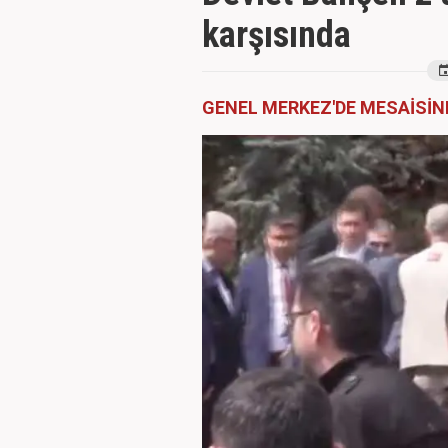
karşısında
GENEL MERKEZ'DE MESAİSİN