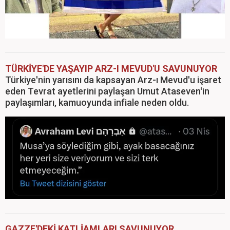
TÜRKİYE'DE YAŞAYIP ARZ-I MEVUD'U SAVUNUYOR
Türkiye'nin yarısını da kapsayan Arz-ı Mevud'u işaret
eden Tevrat ayetlerini paylaşan Umut Ataseven'in
paylaşımları, kamuoyunda infiale neden oldu.
GAZZE'DEKİ KATLİAMLARI SAVUNUYOR