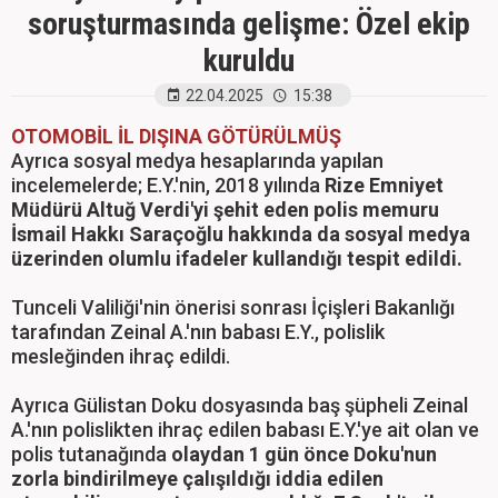
soruşturmasında gelişme: Özel ekip
kuruldu
22.04.2025
15:38
OTOMOBİL İL DIŞINA GÖTÜRÜLMÜŞ
Ayrıca sosyal medya hesaplarında yapılan
incelemelerde; E.Y.'nin, 2018 yılında
Rize Emniyet
Müdürü Altuğ Verdi'yi şehit eden polis memuru
İsmail Hakkı Saraçoğlu hakkında da sosyal medya
üzerinden olumlu ifadeler kullandığı tespit edildi.
Tunceli Valiliği'nin önerisi sonrası İçişleri Bakanlığı
tarafından Zeinal A.'nın babası E.Y., polislik
mesleğinden ihraç edildi.
Ayrıca Gülistan Doku dosyasında baş şüpheli Zeinal
A.'nın polislikten ihraç edilen babası E.Y.'ye ait olan ve
polis tutanağında
olaydan 1 gün önce Doku'nun
zorla bindirilmeye çalışıldığı iddia edilen