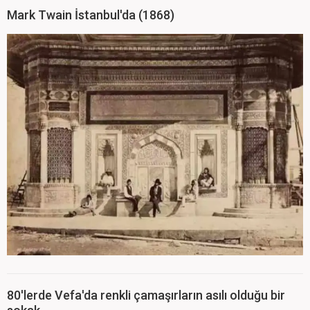
Mark Twain İstanbul'da (1868)
80'lerde Vefa'da renkli çamaşırların asılı olduğu bir