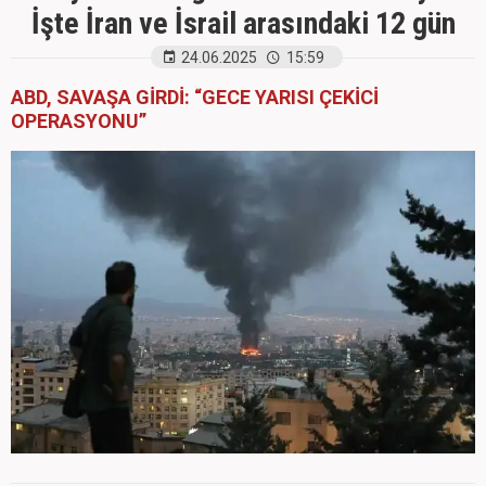
İşte İran ve İsrail arasındaki 12 gün
24.06.2025
15:59
ABD, SAVAŞA GİRDİ: “GECE YARISI ÇEKİCİ
OPERASYONU”