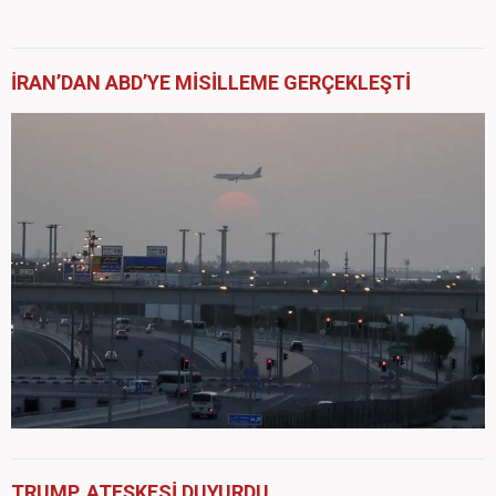
İRAN’DAN ABD’YE MİSİLLEME GERÇEKLEŞTİ
TRUMP, ATEŞKESİ DUYURDU