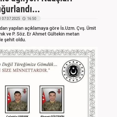
ğurlandı...
07.07.2025
16:50
ndan yapılan açıklamaya göre İs.Uzm. Çvş. Ümit
anık ve P. Söz. Er Ahmet Gültekin metan
e şehit oldu.