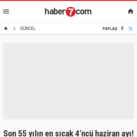
GÜNCEL
PAYLAŞ
Son 55 yılın en sıcak 4’ncü haziran ayı!