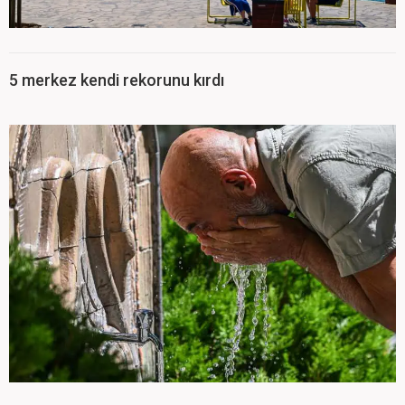
5 merkez kendi rekorunu kırdı