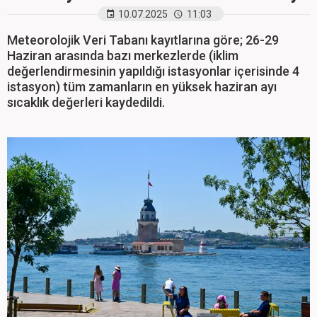
10.07.2025
11:03
Meteorolojik Veri Tabanı kayıtlarına göre; 26-29
Haziran arasında bazı merkezlerde (iklim
değerlendirmesinin yapıldığı istasyonlar içerisinde 4
istasyon) tüm zamanların en yüksek haziran ayı
sıcaklık değerleri kaydedildi.