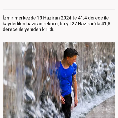
İzmir merkezde 13 Haziran 2024'te 41,4 derece ile
kaydedilen haziran rekoru, bu yıl 27 Haziran'da 41,8
derece ile yeniden kırıldı.