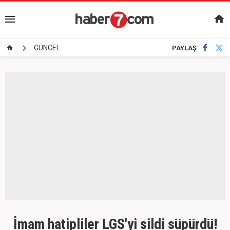
GÜNCEL
PAYLAŞ
İmam hatipliler LGS'yi sildi süpürdü!