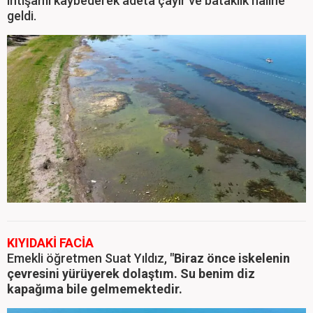
ihtişamı kaybederek adeta çayır ve bataklık haline
geldi.
KIYIDAKİ FACİA
Emekli öğretmen Suat Yıldız,
"Biraz
önce iskelenin
çevresini yürüyerek dolaştım. Su benim diz
kapağıma bile gelmemektedir.