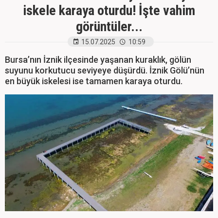
iskele karaya oturdu! İşte vahim
görüntüler...
15.07.2025
10:59
Bursa’nın İznik ilçesinde yaşanan kuraklık, gölün
suyunu korkutucu seviyeye düşürdü. İznik Gölü’nün
en büyük iskelesi ise tamamen karaya oturdu.