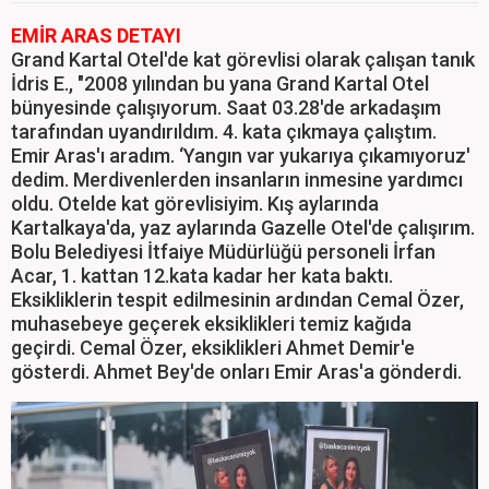
EMİR ARAS DETAYI
Grand Kartal Otel'de kat görevlisi olarak çalışan tanık
İdris E., "2008 yılından bu yana Grand Kartal Otel
bünyesinde çalışıyorum. Saat 03.28'de arkadaşım
tarafından uyandırıldım. 4. kata çıkmaya çalıştım.
Emir Aras'ı aradım. ‘Yangın var yukarıya çıkamıyoruz'
dedim. Merdivenlerden insanların inmesine yardımcı
oldu. Otelde kat görevlisiyim. Kış aylarında
Kartalkaya'da, yaz aylarında Gazelle Otel'de çalışırım.
Bolu Belediyesi İtfaiye Müdürlüğü personeli İrfan
Acar, 1. kattan 12.kata kadar her kata baktı.
Eksikliklerin tespit edilmesinin ardından Cemal Özer,
muhasebeye geçerek eksiklikleri temiz kağıda
geçirdi. Cemal Özer, eksiklikleri Ahmet Demir'e
gösterdi. Ahmet Bey'de onları Emir Aras'a gönderdi.