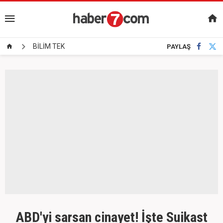
BİLİM TEK
PAYLAŞ
ABD'yi sarsan cinayet! İşte Suikast