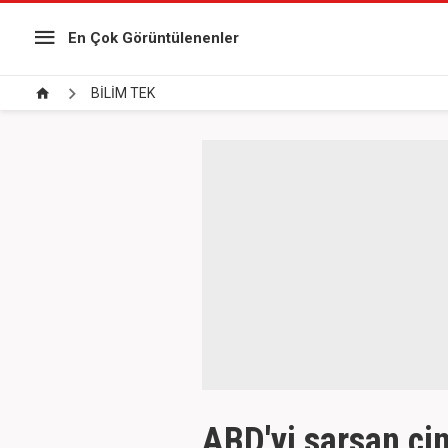
En Çok Görüntülenenler
BİLİM TEK
ABD'yi sarsan ci