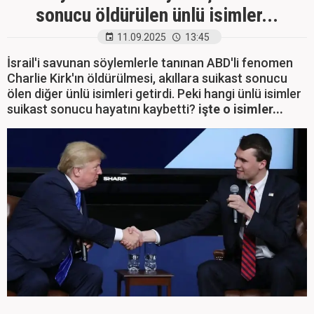
sonucu öldürülen ünlü isimler...
11.09.2025
13:45
İsrail'i savunan söylemlerle tanınan ABD'li fenomen
Charlie Kirk'ın öldürülmesi, akıllara suikast sonucu
ölen diğer ünlü isimleri getirdi. Peki hangi ünlü isimler
suikast sonucu hayatını kaybetti?
işte o isimler...