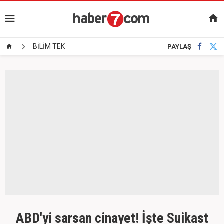
BİLİM TEK
PAYLAŞ
ABD'yi sarsan cinayet! İşte Suikast