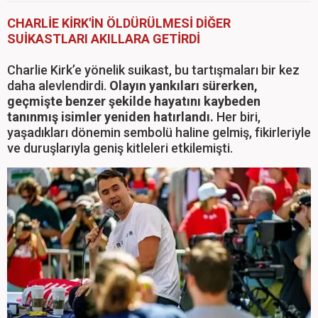
CHARLİE KİRK'İN ÖLDÜRÜLMESİ DİĞER
SUİKASTLARI AKILLARA GETİRDİ
Charlie Kirk’e yönelik suikast, bu tartışmaları bir kez
daha alevlendirdi.
Olayın yankıları sürerken,
geçmişte benzer şekilde hayatını kaybeden
tanınmış isimler yeniden hatırlandı.
Her biri,
yaşadıkları dönemin sembolü haline gelmiş, fikirleriyle
ve duruşlarıyla geniş kitleleri etkilemişti.