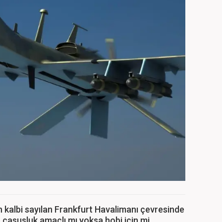
n kalbi sayılan Frankfurt Havalimanı çevresinde
ın casusluk amaçlı mı yoksa hobi için mi