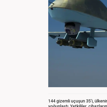
144 gizemli uçuşun 35’i, ülkeni
yoğunlaştı. Yetkililer, cihazlar