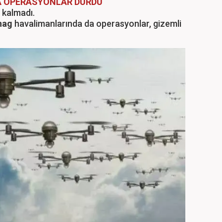
A OPERASYONLAR DURDU
ı kalmadı.
hag
havalimanlarında da operasyonlar, gizemli