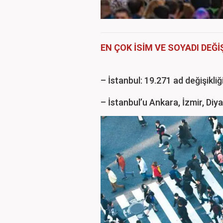
EN ÇOK İSİM VE SOYADI DEĞİ
– İstanbul: 19.271 ad değişikliği
– İstanbul’u Ankara, İzmir, Diyar