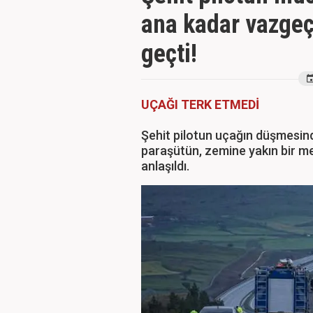
ana kadar vazgeç
geçti!
UÇAĞI TERK ETMEDİ
Şehit pilotun uçağın düşmesind
paraşütün, zemine yakın bir m
anlaşıldı.