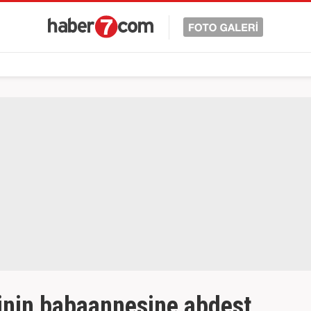
şinin babaannesine abdest