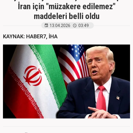
İran için "müzakere edilemez"
maddeleri belli oldu
13.04.2026
03:49
KAYNAK: HABER7, İHA