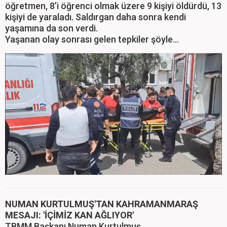
öğretmen, 8’i öğrenci olmak üzere 9 kişiyi öldürdü, 13
kişiyi de yaraladı. Saldırgan daha sonra kendi
yaşamına da son verdi.
Yaşanan olay sonrası gelen tepkiler şöyle...
NUMAN KURTULMUŞ'TAN KAHRAMANMARAŞ
MESAJI: 'İÇİMİZ KAN AĞLIYOR'
TBMM Başkanı Numan Kurtulmuş,