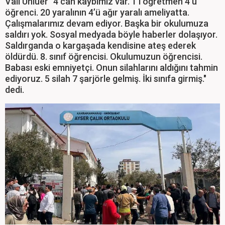
Vali Ünlüer "4 can kaybımız var. 1’i öğretmen 4’ü
öğrenci. 20 yaralının 4’ü ağır yaralı ameliyatta.
Çalışmalarımız devam ediyor. Başka bir okulumuza
saldırı yok. Sosyal medyada böyle haberler dolaşıyor.
Saldırganda o kargaşada kendisine ateş ederek
öldürdü. 8. sınıf öğrencisi. Okulumuzun öğrencisi.
Babası eski emniyetçi. Onun silahlarını aldığını tahmin
ediyoruz. 5 silah 7 şarjörle gelmiş. İki sınıfa girmiş."
dedi.