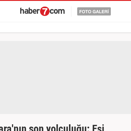
ra'nın son yolculuğu: Eşi