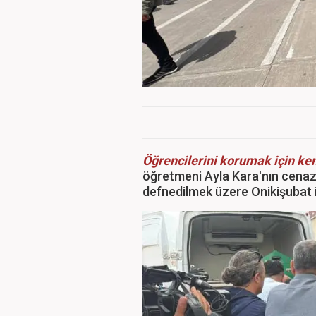
Öğrencilerini korumak için kend
öğretmeni Ayla Kara'nın cenaz
defnedilmek üzere Onikişubat il