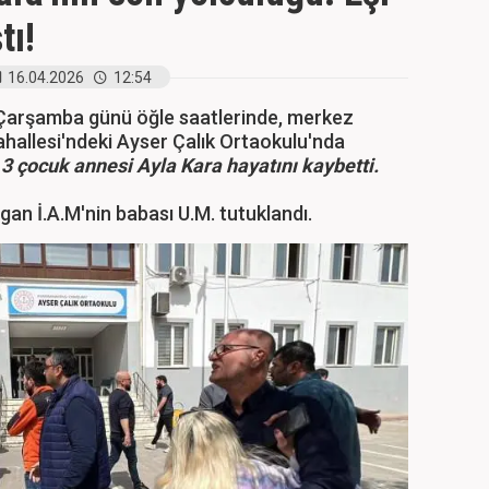
tı!
16.04.2026
12:54
n Çarşamba günü öğle saatlerinde, merkez
hallesi'ndeki Ayser Çalık Ortaokulu'nda
a
3 çocuk annesi Ayla Kara hayatını kaybetti.
n İ.A.M'nin babası U.M. tutuklandı.