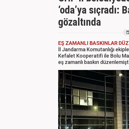
‘oda’ya sıçradı: 
gözaltında
EŞ ZAMANLI BASKINLAR DÜZ
İl Jandarma Komutanlığı ekiple
Kefalet Kooperatifi ile Bolu Ma
eş zamanlı baskın düzenlemişt