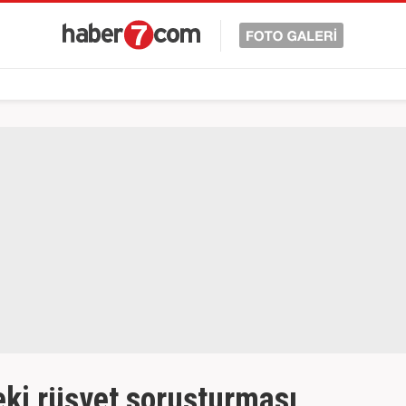
eki rüşvet soruşturması