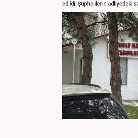
edildi. Şüphelilerin adliyedeki s