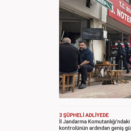
3 ŞÜPHELİ ADLİYEDE
İl Jandarma Komutanlığı'ndaki 
kontrolünün ardından geniş güv